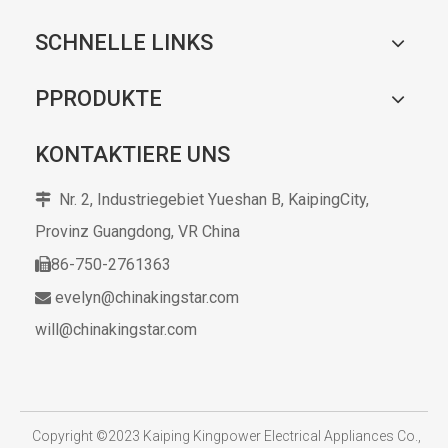
SCHNELLE LINKS
PPRODUKTE
KONTAKTIERE UNS
Nr. 2, Industriegebiet Yueshan B, KaipingCity,

Provinz Guangdong,
VR China
86-750-2761363

evelyn@chinakingstar.com

will@chinakingstar.com
​
Copyright ©2023 Kaiping Kingpower Electrical Appliances Co.,