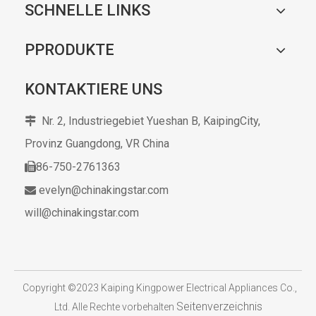
SCHNELLE LINKS
PPRODUKTE
KONTAKTIERE UNS
Nr. 2, Industriegebiet Yueshan B, KaipingCity,

Provinz Guangdong,
VR China
86-750-2761363

evelyn@chinakingstar.com

will@chinakingstar.com
​
Copyright ©2023 Kaiping Kingpower Electrical Appliances Co.,
Seitenverzeichnis
Ltd. Alle Rechte vorbehalten