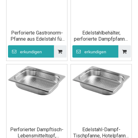
Perforierte Gastronorm-
Edelstahlbehälter,
Pfanne aus Edelstahl für
perforierte Dampfpfanne,
die Küche,
GN 1/3, 100 mm
Dampftischpfanne GN 1/3,
erkundigen
erkundigen
65 mm
Perforierter Dampftisch-
Edelstahl-Dampf-
Lebensmitteltopf,
Tischpfanne, Hotelpfanne,