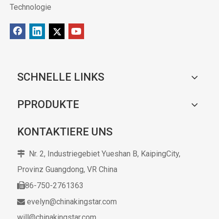
Technologie
SCHNELLE LINKS
PPRODUKTE
KONTAKTIERE UNS
Nr. 2, Industriegebiet Yueshan B, KaipingCity,

Provinz Guangdong,
VR China
86-750-2761363

evelyn@chinakingstar.com

will@chinakingstar.com