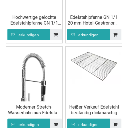
Hochwertige gelochte
Edelstahlpfanne GN 1/1
Edelstahlpfanne GN 1/1
20 mm Hotel-Gastronorm-
100 mm für die Küche
GN-Pfanne
erkundigen
erkundigen
Moderner Stretch-
Heißer Verkauf Edelstahl
Wasserhahn aus Edelstahl
beständig dickmaschig
für die Küche
Backen Trocknen Rost
Draht GN 2/1
erkundigen
erkundigen