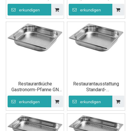
Gastronorm-Pfanne aus
Gastronorm-Behälter,
Edelstahl, GN 1/2, 65 mm
Lebensmittelpfanne GN
erkundigen
erkundigen
1/2 100 mm
Restaurantküche
Restaurantausstattung
Gastronorm-Pfanne GN
Standard-
2/3 65mm
Gastronormpfanne GN 2/3
100 mm
erkundigen
erkundigen