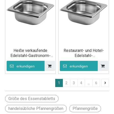
Heiße verkaufende
Restaurant- und Hotel-
Edelstahl-Gastronorm-
Edelstahl-
Buffet-
Lebensmittelbehälterpfanne
Lebensmittelbehälterpfanne
GN 1/6 200 mm
erkundigen
erkundigen
GN 1/6 150 mm für
Küchengeräte
1
2
3
4
...
6
Größe des Essenstabletts
handelsübliche Pfannengrößen
Pfannengröße