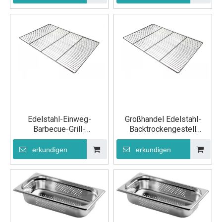
Edelstahl-Einweg-
Großhandel Edelstahl-
Barbecue-Grill-
Backtrockengestell
Maschendraht-Netz-Rost-
Rostdraht GN 1/1
Draht GN 600×400
erkundigen
erkundigen