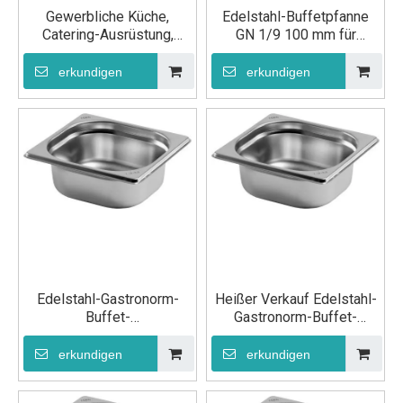
Gewerbliche Küche,
Edelstahl-Buffetpfanne
Catering-Ausrüstung,
GN 1/9 100 mm für
Lebensmittelpfanne aus
Küchengeräte
Edelstahl, GN 1/9, 65 mm
erkundigen
erkundigen
Edelstahl-Gastronorm-
Heißer Verkauf Edelstahl-
Buffet-
Gastronorm-Buffet-
Lebensmittelpfanne GN
Lebensmittelpfanne GN
1/6 65 mm für
1/6 100 mm für
erkundigen
erkundigen
Küchengeräte
Küchengeräte