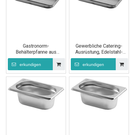
Gastronorm-
Gewerbliche Catering-
Behälterpfanne aus
Ausrüstung, Edelstahl-
Edelstahl GN 1/1 65 mm
Lebensmittelpfanne GN
1/1 100 mm
erkundigen
erkundigen