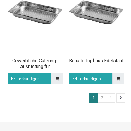
Gewerbliche Catering-
Behältertopf aus Edelstahl
Ausrüstung für
Lebensmitteltöpfe aus
Edelstahl
erkundigen
erkundigen
1
2
3