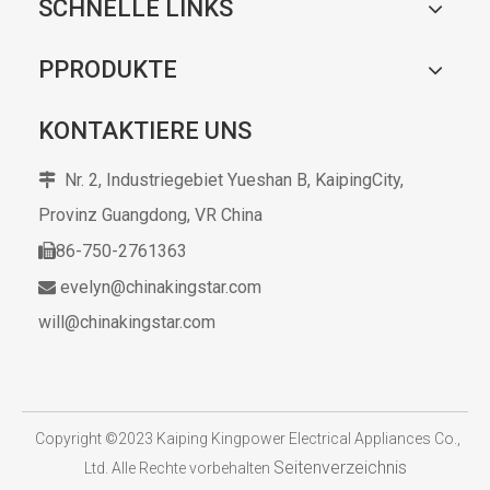
SCHNELLE LINKS
PPRODUKTE
KONTAKTIERE UNS
Nr. 2, Industriegebiet Yueshan B, KaipingCity,

Provinz Guangdong,
VR China
86-750-2761363

evelyn@chinakingstar.com

will@chinakingstar.com
​
Copyright ©2023 Kaiping Kingpower Electrical Appliances Co.,
Seitenverzeichnis
Ltd. Alle Rechte vorbehalten