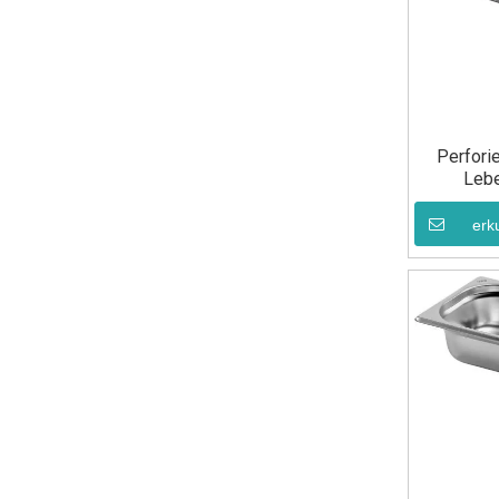
Perfori
Lebe
Gastro
Edelsta
erk