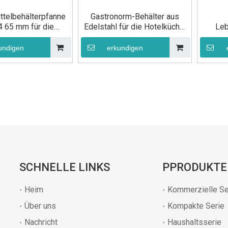
telbehälterpfanne
Gastronorm-Behälter aus
4 65 mm für die
Edelstahl für die Hotelküche,
Leb
taurantküche
GN 1/4, 150 mm
Edelst
undigen
erkundigen
»
SCHNELLE LINKS
PPRODUKTE
Heim
Kommerzielle Se
Über uns
Kompakte Serie
Nachricht
Haushaltsserie