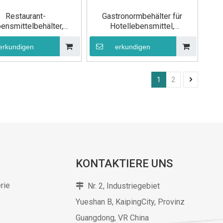
Restaurant-
Gastronormbehälter für
ensmittelbehälter,
Hotellebensmittel,
ahl-Gastronorm-Pfanne
Edelstahlpfanne GN 1/3 100
GN 1/3 20 mm
mm
erkundigen
erkundigen
1
2
KONTAKTIERE UNS
rie
Nr. 2, Industriegebiet

Yueshan B, KaipingCity, Provinz
Guangdong,
VR China