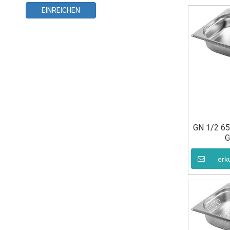
EINREICHEN
GN 1/2 65
G
erk