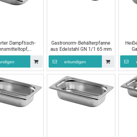
erter Dampftisch-
Gastronorm-Behälterpfanne
Heiße
nsmitteltopf,
aus Edelstahl GN 1/1 65 mm
Ga
norm-Pfanne aus
Leben
hl, GN 1/2, 65 mm
100 
undigen
erkundigen