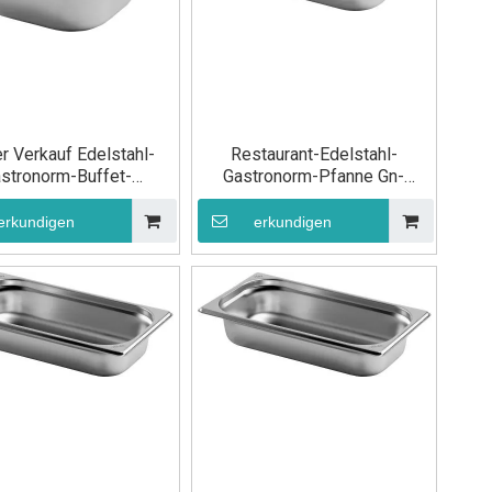
r Verkauf Edelstahl-
Restaurant-Edelstahl-
stronorm-Buffet-
Gastronorm-Pfanne Gn-
smittelpfanne GN 1/6
Behälterpfanne GN 1/4 40 mm
mm für Küchengeräte
erkundigen
erkundigen