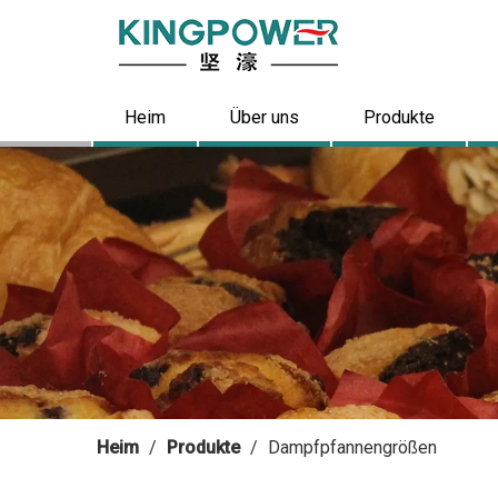
Heim
Über uns
Produkte
Heim
/
Produkte
/
Dampfpfannengrößen