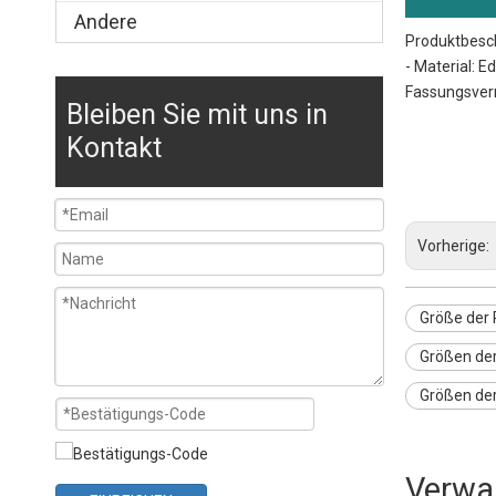
Andere
Produktbesc
- Material: 
Fassungsverm
Bleiben Sie mit uns in
Größe der Pfa
Kontakt
Dampfpfannen
Küchenpfanne
Vorherige:
Größe der
Größen de
Größen de
Verwa