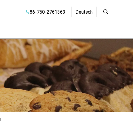
86-750-2761363
Deutsch

m