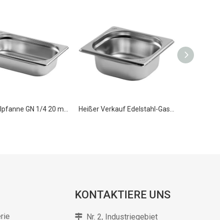
Edelstahlpfanne GN 1/4 20 mm Lebensmittelpfanne Gastronormbehälter
Heißer Verkauf Edelstahl-Gastronorm-Buffet-Lebensmittelpfanne GN 1/6 100 mm für Küchengeräte
KONTAKTIERE UNS
rie
Nr. 2, Industriegebiet
