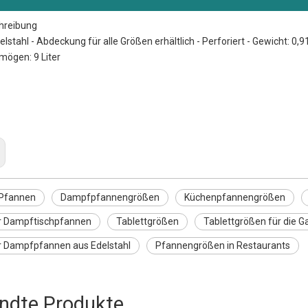
hreibung
Edelstahl - Abdeckung für alle Größen erhältlich - Perforiert - Gewicht
ögen: 9 Liter
nnen
größen
ngrößen
 Pfannen
Dampfpfannengrößen
Küchenpfannengrößen
r Dampftischpfannen
Tablettgrößen
Tablettgrößen für die 
r Dampfpfannen aus Edelstahl
Pfannengrößen in Restaurants
ndte Produkte