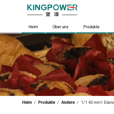
Heim
Über uns
Produkte
Heim
/
Produkte
/
Andere
/
1/1 40 mm1 Edelst