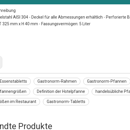
hreibung
delstahl AISI 304 - Deckel für alle Abmessungen erhältlich - Perforierte 
T 325 mm x H 40 mm - Fassungsvermögen: 5 Liter
s Essenstabletts
orm-Rahmen
orm-Pfannen
Essenstabletts
Gastronorm-Rahmen
Gastronorm-Pfannen
Pfannengrößen
Definition der Hotelpfanne
handelsübliche P
ößen im Restaurant
Gastronorm-Tabletts
ndte Produkte