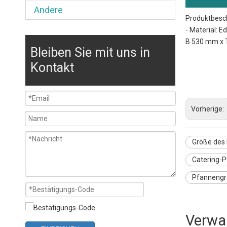
Andere
Produktbesc
- Material: E
B 530 mm x 
Bleiben Sie mit uns in
Größe de
Gastron
Kontakt
Gastron
Vorherige:
Größe des 
Catering-
Pfannengr
Verwa