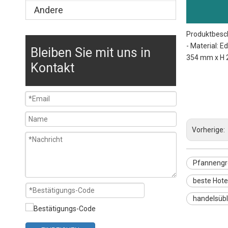
Andere
Produktbesc
- Material: E
Bleiben Sie mit uns in
354 mm x H 
Kontakt
Pfannengröße
Abmessungen 
Pfannengrößen
Vorherige:
Pfanneng
beste Hot
handelsüb