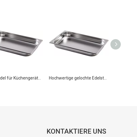
Großhandel für Küchengeräte, gelochte Pfanne aus Edelstahl, GN 1/1, 40 mm
Hochwertige gelochte Edelstahlpfanne GN 1/1 100 mm für die Küche
KONTAKTIERE UNS