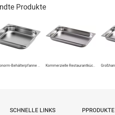
ndte Produkte
Gastronorm-Behälterpfanne aus Edelstahl GN 2/3 100 mm
Kommerzielle Restaurantküchenausrüstung, gelochte Edelstahlpfanne GN 1/1 20 mm
SCHNELLE LINKS
PPRODUKTE