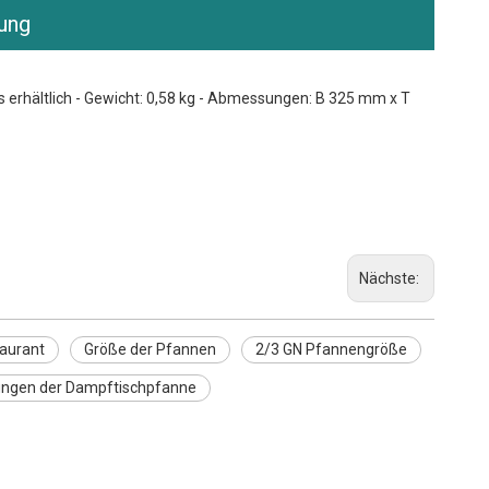
ung
alls erhältlich - Gewicht: 0,58 kg - Abmessungen: B 325 mm x T
Nächste:
aurant
Größe der Pfannen
2/3 GN Pfannengröße
gen der Dampftischpfanne