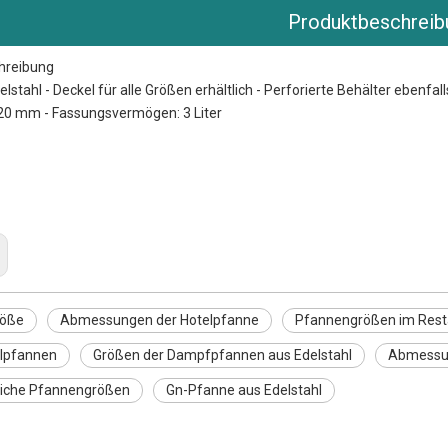
Produktbeschreib
hreibung
delstahl - Deckel für alle Größen erhältlich - Perforierte Behälter ebenf
20 mm - Fassungsvermögen: 3 Liter
der Hotelpfanne
 im Restaurant
röße
Abmessungen der Hotelpfanne
Pfannengrößen im Rest
elpfannen
Größen der Dampfpfannen aus Edelstahl
Abmessun
liche Pfannengrößen
Gn-Pfanne aus Edelstahl