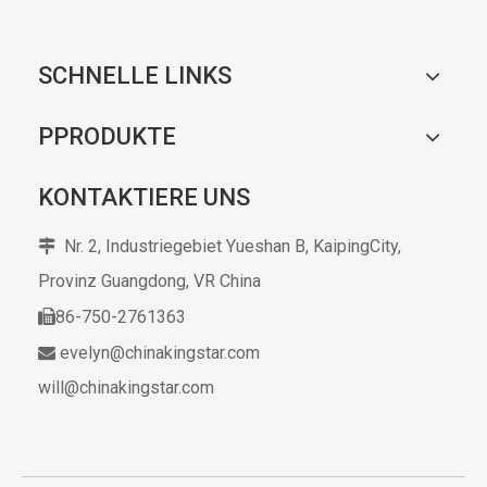
SCHNELLE LINKS
PPRODUKTE
KONTAKTIERE UNS
Nr. 2, Industriegebiet Yueshan B, KaipingCity,

Provinz Guangdong,
VR China
86-750-2761363

evelyn@chinakingstar.com

will@chinakingstar.com