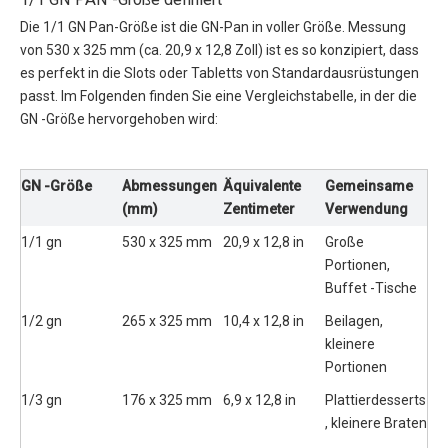
Die 1/1 GN Pan-Größe ist die GN-Pan in voller Größe. Messung
von 530 x 325 mm (ca. 20,9 x 12,8 Zoll) ist es so konzipiert, dass
es perfekt in die Slots oder Tabletts von Standardausrüstungen
passt. Im Folgenden finden Sie eine Vergleichstabelle, in der die
GN -Größe hervorgehoben wird:
GN -Größe
Abmessungen
Äquivalente
Gemeinsame
(mm)
Zentimeter
Verwendung
1/1 gn
530 x 325 mm
20,9 x 12,8 in
Große
Portionen,
Buffet -Tische
1/2 gn
265 x 325 mm
10,4 x 12,8 in
Beilagen,
kleinere
Portionen
1/3 gn
176 x 325 mm
6,9 x 12,8 in
Plattierdesserts
, kleinere Braten