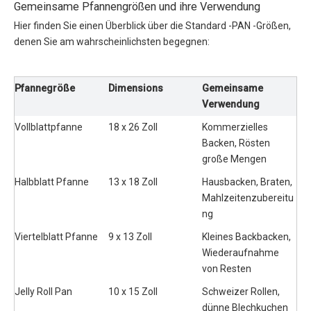
Gemeinsame Pfannengrößen und ihre Verwendung
Hier finden Sie einen Überblick über die Standard -PAN -Größen,
denen Sie am wahrscheinlichsten begegnen:
Pfannegröße
Dimensions
Gemeinsame 
Verwendung
Vollblattpfanne
18 x 26 Zoll
Kommerzielles 
Backen, Rösten 
große Mengen
Halbblatt Pfanne
13 x 18 Zoll
Hausbacken, Braten, 
Mahlzeitenzubereitu
ng
Viertelblatt Pfanne
9 x 13 Zoll
Kleines Backbacken, 
Wiederaufnahme 
von Resten
Jelly Roll Pan
10 x 15 Zoll
Schweizer Rollen, 
dünne Blechkuchen