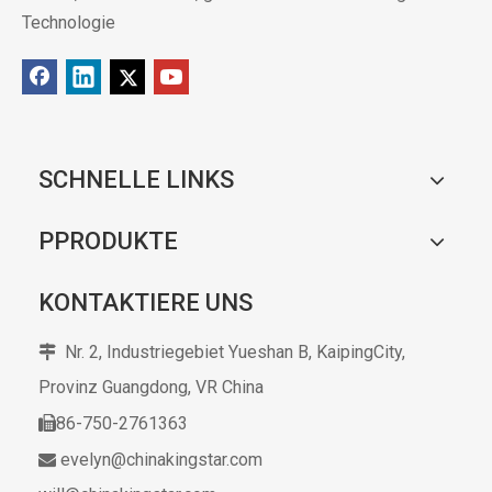
Technologie
SCHNELLE LINKS
PPRODUKTE
KONTAKTIERE UNS
Nr. 2, Industriegebiet Yueshan B, KaipingCity,

Provinz Guangdong,
VR China
86-750-2761363

evelyn@chinakingstar.com
