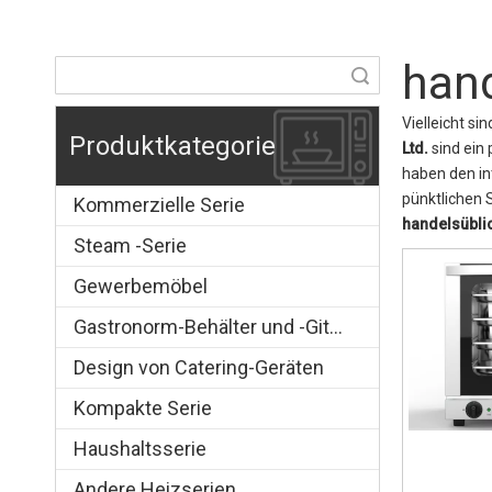
hand
Suche
Vielleicht si
Produktkategorie
Ltd.
sind ein 
haben den int
pünktlichen 
Kommerzielle Serie
handelsübli
Steam -Serie
Gewerbemöbel
Gastronorm-Behälter und -Gitter
Design von Catering-Geräten
Kompakte Serie
Haushaltsserie
Andere Heizserien