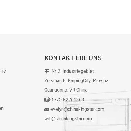
KONTAKTIERE UNS
rie
Nr. 2, Industriegebiet

Yueshan B, KaipingCity, Provinz
Guangdong,
VR China
86-750-2761363

en
evelyn@chinakingstar.com

will@chinakingstar.com