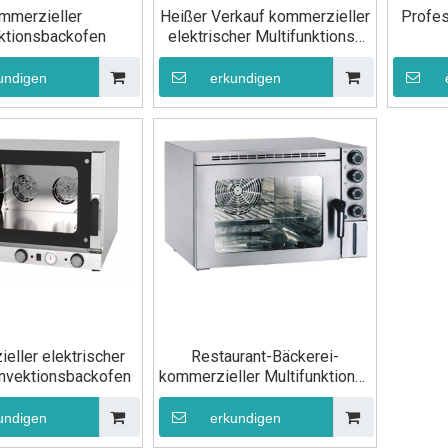
mmerzieller
Heißer Verkauf kommerzieller
Profes
ktionsbackofen
elektrischer Multifunktions-
Konvektionsofen
K
undigen
erkundigen
eller elektrischer
Restaurant-Bäckerei-
nvektionsbackofen
kommerzieller Multifunktions-
Konvektionsofen
undigen
erkundigen