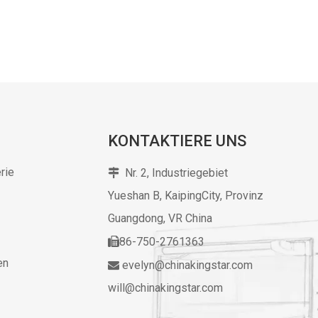
KONTAKTIERE UNS
rie
Nr. 2, Industriegebiet

Yueshan B, KaipingCity, Provinz
Guangdong,
VR China
86-750-2761363

en
evelyn@chinakingstar.com

will@chinakingstar.com