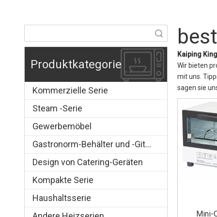
best
Suche
Kaiping King
Produktkategorie
Wir bieten p
mit uns. Tip
sagen sie uns
Kommerzielle Serie
Steam -Serie
Gewerbemöbel
Gastronorm-Behälter und -Gitter
Design von Catering-Geräten
Kompakte Serie
Haushaltsserie
Mini-
Andere Heizserien