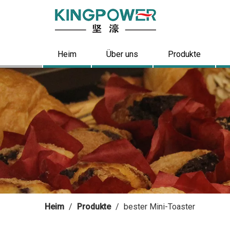
Heim
Über uns
Produkte
Heim
/
Produkte
/
bester Mini-Toaster