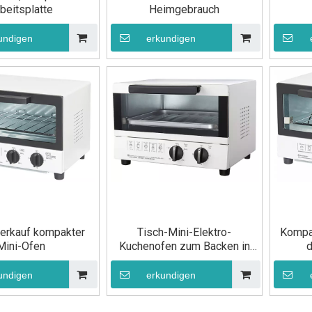
beitsplatte
Heimgebrauch
undigen
erkundigen
erkauf kompakter
Tisch-Mini-Elektro-
Kompak
Mini-Ofen
Kuchenofen zum Backen in
d
kleinem Maßstab
undigen
erkundigen