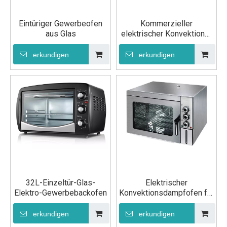
Eintüriger Gewerbeofen
Kommerzieller
aus Glas
elektrischer Konvektions-
Tischbackofen
erkundigen
erkundigen
32L-Einzeltür-Glas-
Elektrischer
Elektro-Gewerbebackofen
Konvektionsdampfofen für
gewerbliche Küchen
erkundigen
erkundigen