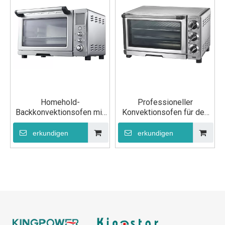
Homehold-
Professioneller
Backkonvektionsofen mit
Konvektionsofen für den
LCD-Bildschirm
Haushalt
erkundigen
erkundigen