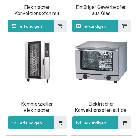
Elektrischer
Eintüriger Gewerbeofen
Konvektionsofen mit
aus Glas
Dampffunktion, Ofen-
Backausrüstung
erkundigen
erkundigen
Kommerzieller
Elektrischer
elektrischer
Konvektionsofen auf der
Konvektionsbackofen
Arbeitsplatte
erkundigen
erkundigen