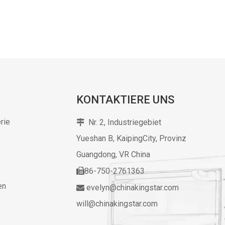
KONTAKTIERE UNS
rie
Nr. 2, Industriegebiet

Yueshan B, KaipingCity, Provinz
Guangdong,
VR China
86-750-2761363

en
evelyn@chinakingstar.com

will@chinakingstar.com