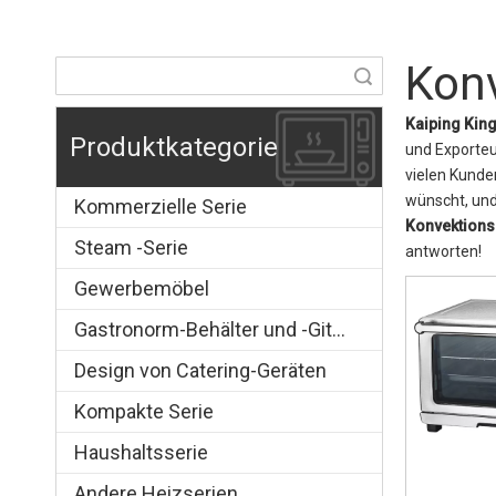
Konv
Suche
Kaiping King
Produktkategorie
und Exporteu
vielen Kunde
wünscht, und
Kommerzielle Serie
Konvektions
Steam -Serie
antworten!
Gewerbemöbel
Gastronorm-Behälter und -Gitter
Design von Catering-Geräten
Kompakte Serie
Haushaltsserie
Andere Heizserien