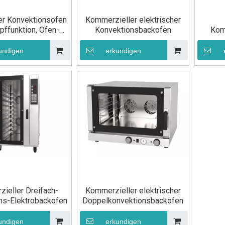
her Konvektionsofen
Kommerzieller elektrischer
pffunktion, Ofen-
Konvektionsbackofen
Kom
kausrüstung
undigen
erkundigen
ieller Dreifach-
Kommerzieller elektrischer
ns-Elektrobackofen
Doppelkonvektionsbackofen
undigen
erkundigen