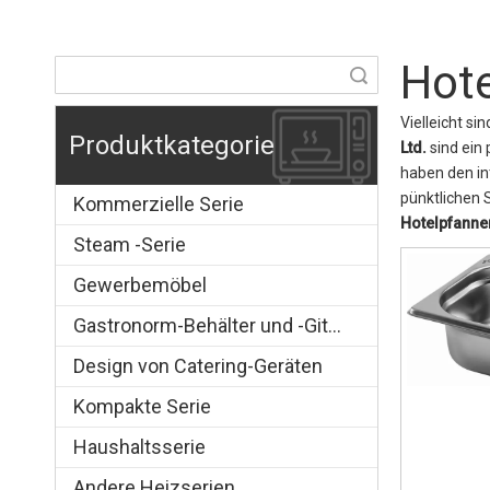
Hot
Suche
Vielleicht si
Produktkategorie
Ltd.
sind ein 
haben den int
pünktlichen 
Kommerzielle Serie
Hotelpfann
Steam -Serie
Gewerbemöbel
Gastronorm-Behälter und -Gitter
Design von Catering-Geräten
Kompakte Serie
Haushaltsserie
Andere Heizserien