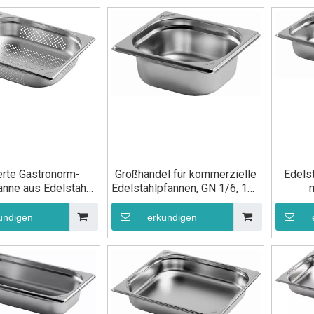
erte Gastronorm-
Großhandel für kommerzielle
Edels
nne aus Edelstahl
Edelstahlpfannen, GN 1/6, 150
er, GN 1/2, 100 mm,
mm, Gastronorm-Behälter,
Leb
r die Küche
Lebensmittelpfanne
undigen
erkundigen