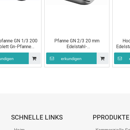
pfanne GN 1/3 200
Pfanne GN 2/3 20 mm
Hoc
lett Gn-Pfanne
Edelstahl-
Edelst
astronorm-
Lebensmittelpfannen
m
smittelbehälter
Gastronorm-
undigen
erkundigen
Lebensmittelbehälter
SCHNELLE LINKS
PPRODUKTE