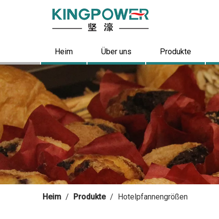
Heim
Über uns
Produkte
Heim
/
Produkte
/
Hotelpfannengrößen