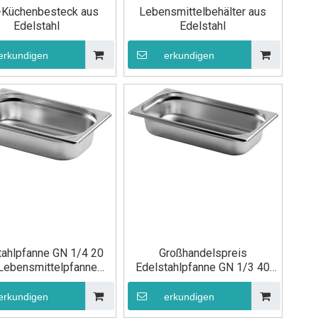
-Küchenbesteck aus
Lebensmittelbehälter aus
Edelstahl
Edelstahl
erkundigen
erkundigen
tahlpfanne GN 1/4 20
Großhandelspreis
ebensmittelpfanne
Edelstahlpfanne GN 1/3 40
stronormbehälter
mm
erkundigen
erkundigen