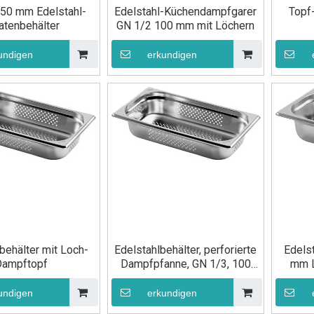
50 mm Edelstahl-
Edelstahl-Küchendampfgarer
Topf
atenbehälter
GN 1/2 100 mm mit Löchern
undigen
erkundigen
behälter mit Loch-
Edelstahlbehälter, perforierte
Edels
Dampftopf
Dampfpfanne, GN 1/3, 100
mm L
mm
Ga
undigen
erkundigen