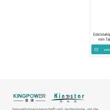
Edelstahl
mm Tab
G
Leben
erk
Innovationswissenschaft und -technologie, um die