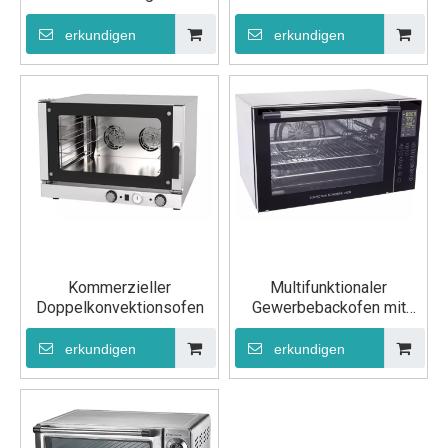
Konvektionsöfen
erkundigen
erkundigen
Kommerzieller
Multifunktionaler
Doppelkonvektionsofen
Gewerbebackofen mit
LED-Anzeige
erkundigen
erkundigen