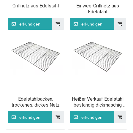
Grillnetz aus Edelstahl
Einweg-Grillnetz aus
Edelstahl
erkundigen
erkundigen
Edelstahlbacken,
Heißer Verkauf Edelstahl
trockenes, dickes Netz
beständig dickmaschig
Backen Trocknen Rost
Draht GN 2/1
erkundigen
erkundigen