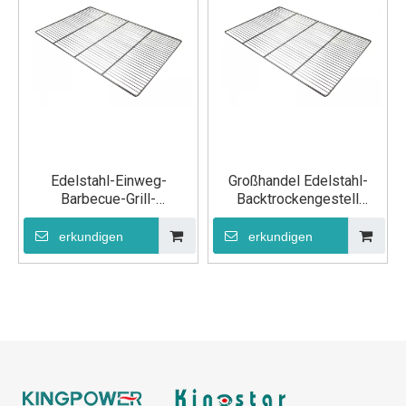
Edelstahl-Einweg-
Großhandel Edelstahl-
Barbecue-Grill-
Backtrockengestell
Maschendraht-Netz-Rost-
Rostdraht GN 1/1
Draht GN 600×400
erkundigen
erkundigen