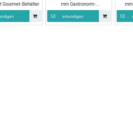
tt Gourmet-Behälter
mm Gastronorm-
mm 
Lebensmittelbehälter
Leb
undigen
erkundigen