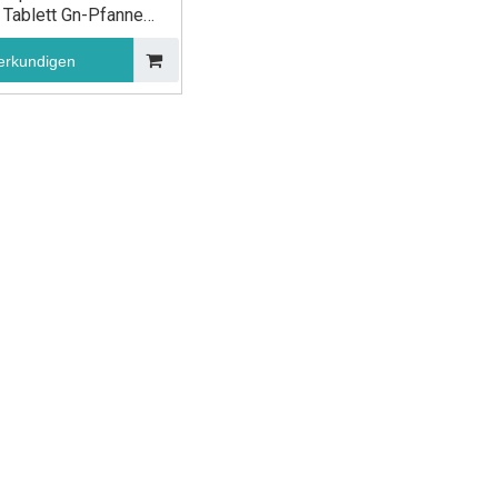
Tablett Gn-Pfanne
Gastronorm-
ensmittelbehälter
erkundigen