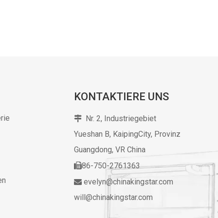
KONTAKTIERE UNS
rie
Nr. 2, Industriegebiet

Yueshan B, KaipingCity, Provinz
Guangdong,
VR China
86-750-2761363

en
evelyn@chinakingstar.com

will@chinakingstar.com