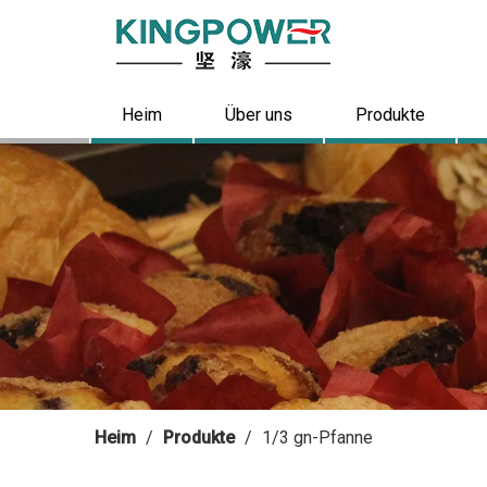
Heim
Über uns
Produkte
Heim
/
Produkte
/
1/3 gn-Pfanne