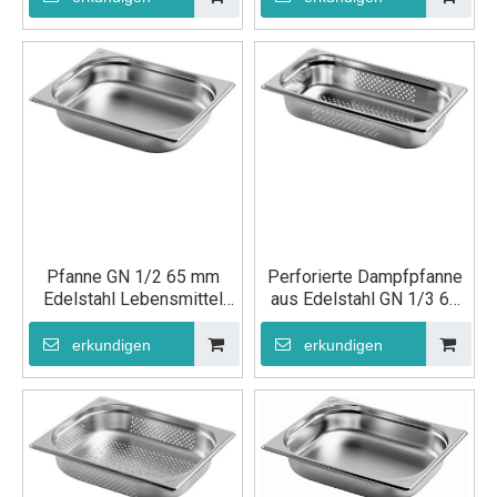
Pfanne GN 1/2 65 mm
Perforierte Dampfpfanne
Edelstahl Lebensmittel
aus Edelstahl GN 1/3 65
Gastronom Behälter Buffet
mm für die Fast-Food-
Gn Pfannenbehälter
Küche
erkundigen
erkundigen