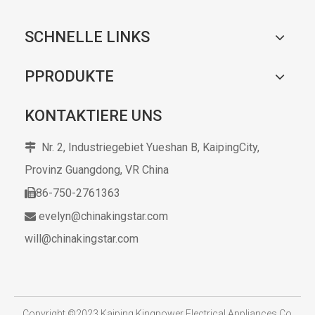
SCHNELLE LINKS
PPRODUKTE
KONTAKTIERE UNS
Nr. 2, Industriegebiet Yueshan B, KaipingCity,

Provinz Guangdong,
VR China
86-750-2761363

evelyn@chinakingstar.com

will@chinakingstar.com
​
Copyright ©2023 Kaiping Kingpower Electrical Appliances Co.,