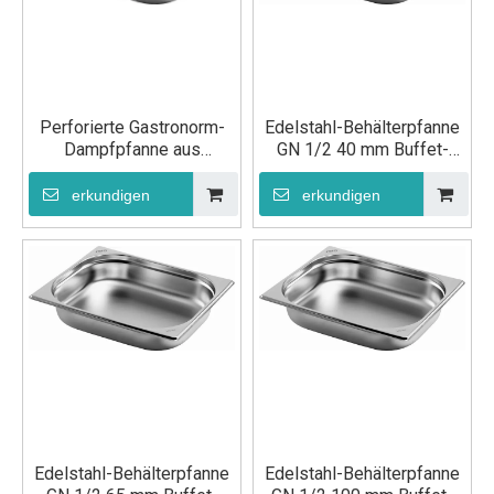
Perforierte Gastronorm-
Edelstahl-Behälterpfanne
Dampfpfanne aus
GN 1/2 40 mm Buffet-
Edelstahl, GN 1/2, 65 mm,
Speisepfanne
für die Küche
erkundigen
erkundigen
Edelstahl-Behälterpfanne
Edelstahl-Behälterpfanne