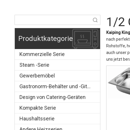
1/2
Suche
Kaiping King
Produktkategorie
nach perfekt
Rohstoffe, h
auch unser p
Kommerzielle Serie
uns jetzt ber
Steam -Serie
Gewerbemöbel
Gastronorm-Behälter und -Gitter
Design von Catering-Geräten
Kompakte Serie
Haushaltsserie
Andere Heizserien