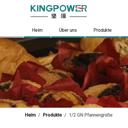
Heim
Über uns
Produkte
Heim
/
Produkte
/
1/2 GN Pfannengröße