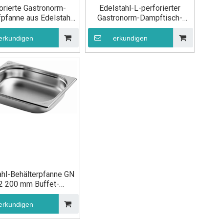
orierte Gastronorm-
Edelstahl-L-perforierter
pfanne aus Edelstahl
Gastronorm-Dampftisch-
älter, GN 1/2, 150 mm,
Pfanne-Behälter-Pfanne GN
für die Küche
1/2 200 mm für die Küche
erkundigen
erkundigen
ahl-Behälterpfanne GN
2 200 mm Buffet-
Speisepfanne
erkundigen