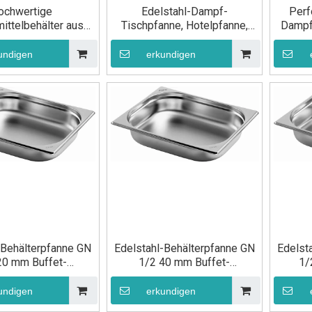
ochwertige
Edelstahl-Dampf-
Perf
ittelbehälter aus
Tischpfanne, Hotelpfanne,
Dampf
Edelstahl
Gastronorm-Behälter,
mit Beh
Lebensmittelpfanne GN 1/2
undigen
erkundigen
100 mm
-Behälterpfanne GN
Edelstahl-Behälterpfanne GN
Edelst
20 mm Buffet-
1/2 40 mm Buffet-
1/
smittelpfanne
Speisepfanne
undigen
erkundigen