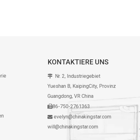
KONTAKTIERE UNS
rie
Nr. 2, Industriegebiet

Yueshan B, KaipingCity, Provinz
Guangdong,
VR China
86-750-2761363

en
evelyn@chinakingstar.com

will@chinakingstar.com