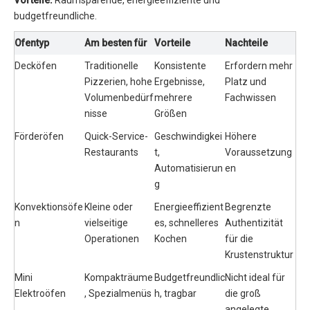
budgetfreundliche.
Ofentyp
Am besten für
Vorteile
Nachteile
Decköfen
Traditionelle 
Konsistente 
Erfordern mehr 
Pizzerien, hohe 
Ergebnisse, 
Platz und 
Volumenbedürf
mehrere 
Fachwissen
nisse
Größen
Förderöfen
Quick-Service-
Geschwindigkei
Höhere 
Restaurants
t, 
Voraussetzung
Automatisierun
en
g
Konvektionsöfe
Kleine oder 
Energieeffizient
Begrenzte 
n
vielseitige 
es, schnelleres 
Authentizität 
Operationen
Kochen
für die 
Krustenstruktur
Mini 
Kompakträume
Budgetfreundlic
Nicht ideal für 
Elektroöfen
, Spezialmenüs
h, tragbar
die groß 
angelegte 