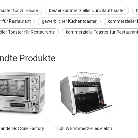
oaster für zu Hause
bester kommerzieller Durchlauftoaster
r für Restaurant
gewerblicher Küchentoaster
kommerzieller 
ler Toaster für Restaurants
kommerzielle Toaster für Restauran
ndte Produkte
Großhandel Hot Sale Factory Direct Mikrowellenherd für Hotelrestaurants Haushalt
1500 W kommerzielles elektrisches Toaster-Förderband