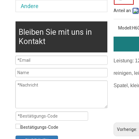
Andere
Anteil an:
Modell:
H6
Bleiben Sie mit uns in
Kontakt
Leistung: 
reinigen, le
Spatel, kle
Durchlau
bester k
bester D
Vorherige: