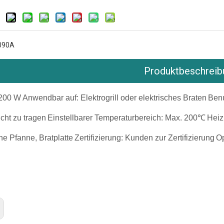
090A
Produktbeschreib
1200 W
Anwendbar auf: Elektrogrill oder elektrisches Braten
Benu
icht zu tragen
Einstellbarer Temperaturbereich: Max. 200℃
Heiz
ine Pfanne, Bratplatte
Zertifizierung: Kunden zur Zertifizierung
Op
ftoaster für zu Hause
ommerzieller Durchlauftoaster
urchlauftoaster