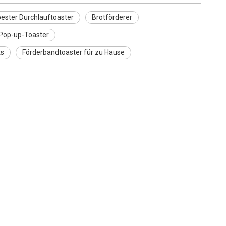
bester Durchlauftoaster
Brotförderer
Pop-up-Toaster
ts
Förderbandtoaster für zu Hause