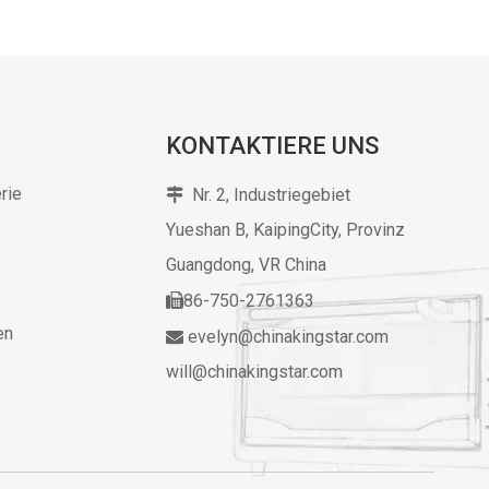
KONTAKTIERE UNS
rie
Nr. 2, Industriegebiet

Yueshan B, KaipingCity, Provinz
Guangdong,
VR China
86-750-2761363

en
evelyn@chinakingstar.com

will@chinakingstar.com