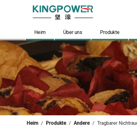
Heim
Über uns
Produkte
Heim
/
Produkte
/
Andere
/
Tragbarer Nichtrauc