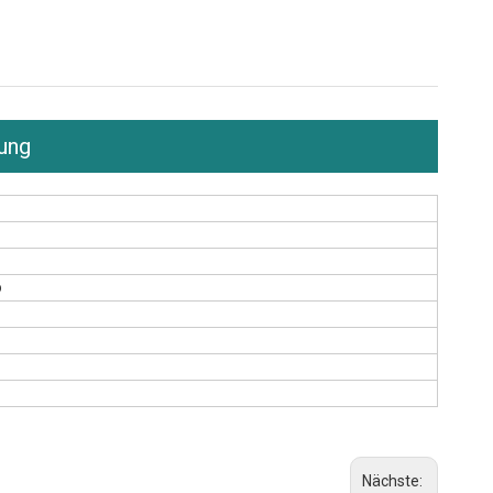
ung
o
Nächste: