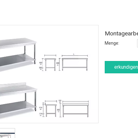
Montagearbei
Menge:
erkundigen