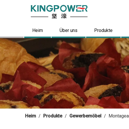
Heim
Über uns
Produkte
Heim
/
Produkte
/
Gewerbemöbel
/
Montagear