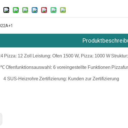
022A+1
Produktbeschreib
24
Pizza: 12 Zoll
Leistung: Ofen 1500 W, Pizza: 1000 W
Struktur
0℃
Ofenfunktionsauswahl: 6 voreingestellte Funktionen
Pizzafun
: 4 SUS-Heizrohre
Zertifizierung: Kunden zur Zertifizierung
bliche Toaster
eller Brottoaster
ftoaster