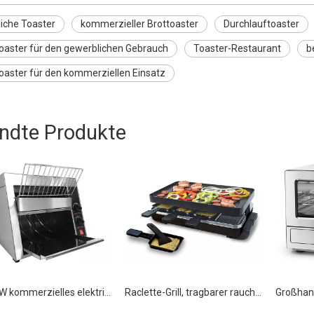
iche Toaster
kommerzieller Brottoaster
Durchlauftoaster
oaster für den gewerblichen Gebrauch
Toaster-Restaurant
b
oaster für den kommerziellen Einsatz
ndte Produkte
1500 W kommerzielles elektrisches Toaster-Förderband
Raclette-Grill, tragbarer rauchfreier Grill