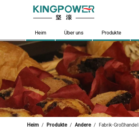
Heim
Über uns
Produkte
Heim
/
Produkte
/
Andere
/
Fabrik-Großhandel