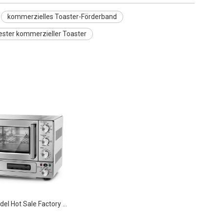
kommerzielles Toaster-Förderband
ester kommerzieller Toaster
Großhandel Hot Sale Factory Direct Mikrowellenherd für Hotelrestaurants Haushalt