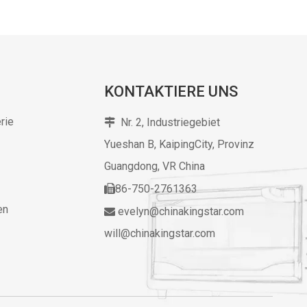
KONTAKTIERE UNS
rie
Nr. 2, Industriegebiet

Yueshan B, KaipingCity, Provinz
Guangdong,
VR China
86-750-2761363

en
evelyn@chinakingstar.com

will@chinakingstar.com