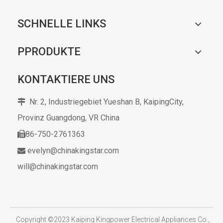
SCHNELLE LINKS
PPRODUKTE
KONTAKTIERE UNS
Nr. 2, Industriegebiet Yueshan B, KaipingCity,

Provinz Guangdong,
VR China
86-750-2761363

evelyn@chinakingstar.com

will@chinakingstar.com
​
Copyright ©2023 Kaiping Kingpower Electrical Appliances Co.,