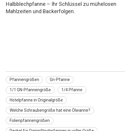
Halbblechpfanne – Ihr Schlüssel zu mühelosen
Mahlzeiten und Backerfolgen.
Pfannengrößen
Gn-Pfanne
1/1 GN Pfannengröße
Pfannengrößen
Gn-Pfanne
1/1 GN-Pfannengröße
1/4 Pfanne
Hotelpfanne in Originalgröße
Welche Schraubengröße hat eine Ölwanne?
Folienpfannengrößen
Deckel für Dampftischpfannen in voller Größe