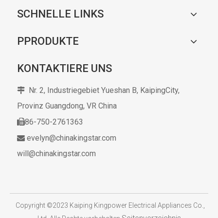
SCHNELLE LINKS
PPRODUKTE
KONTAKTIERE UNS
Nr. 2, Industriegebiet Yueshan B, KaipingCity,

Provinz Guangdong,
VR China
86-750-2761363

evelyn@chinakingstar.com

will@chinakingstar.com
​
Copyright ©2023 Kaiping Kingpower Electrical Appliances Co.,