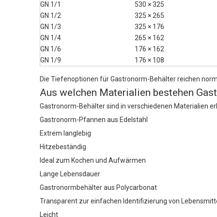
GN 1/1
530 × 325
GN 1/2
325 × 265
GN 1/3
325 × 176
GN 1/4
265 × 162
GN 1/6
176 × 162
GN 1/9
176 × 108
Die Tiefenoptionen für Gastronorm-Behälter reichen norm
Aus welchen Materialien bestehen Gas
Gastronorm-Behälter sind in verschiedenen Materialien er
Gastronorm-Pfannen aus Edelstahl
Extrem langlebig
Hitzebeständig
Ideal zum Kochen und Aufwärmen
Lange Lebensdauer
Gastronormbehälter aus Polycarbonat
Transparent zur einfachen Identifizierung von Lebensmitt
Leicht