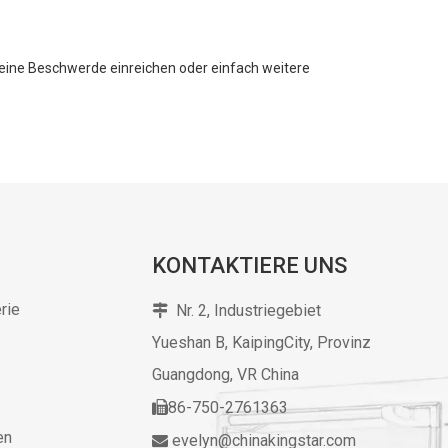
 eine Beschwerde einreichen oder einfach weitere
KONTAKTIERE UNS
rie
Nr. 2, Industriegebiet

Yueshan B, KaipingCity, Provinz
Guangdong,
VR China
86-750-2761363

en
evelyn@chinakingstar.com
