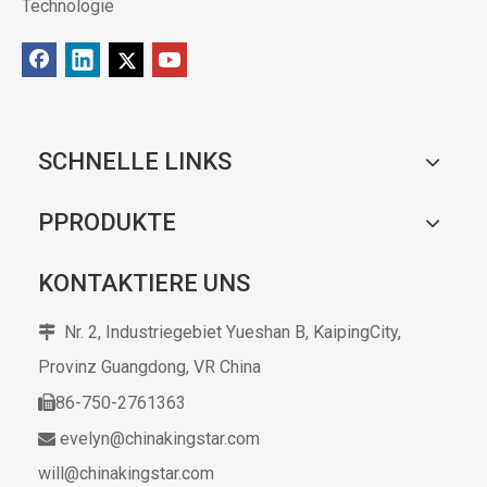
Technologie
SCHNELLE LINKS
PPRODUKTE
KONTAKTIERE UNS
Nr. 2, Industriegebiet Yueshan B, KaipingCity,

Provinz Guangdong,
VR China
86-750-2761363

evelyn@chinakingstar.com

will@chinakingstar.com