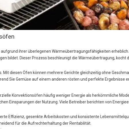
nsöfen
ufgrund ihrer überlegenen Wärmeübertragungsfähigkeiten erheblich. Die
gen bildet. Dieser Prozess beschleunigt die Wärmeübertragung, kocht d
naus. Mit diesen Öfen können mehrere Gerichte gleichzeitig ohne Geschm
rend Sie Gemüse auf einem anderen rösten und perfekte Ergebnisse er
zielle Konvektionsöfen häufig weniger Energie als herkömmliche Modell
ichen Einsparungen der Nutzung. Viele Betreiber berichten von Energi
erte Effizienz, gesenkte Arbeitskosten und konsistente Lebensmittelqual
eidend für die Aufrechterhaltung der Rentabilität.