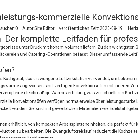
leistungs-kommerzielle Konvektion
hsuchen:
0
Autor:Site Editor veröffentlichen Zeit: 2025-08-19 Herku
 Der komplette Leitfaden für profes
Ergebnisse unter Druck mit hohem Volumen liefern. Zu den wichtigsten 
äckereien und Catering -Operationen befasst. Dieser umfassende Leitfa
ofen?
lles Kochgerät, das erzwungene Luftzirkulation verwendet, um Lebensmit
gswärme angewiesen sind, verfügen Konvektionsöfen mit inneren Ventil
rzeugt eine gleichmäßige Wärmeverteilung, was zu schnelleren Kochzei
rzielle Konvektionsöfen verfügen normalerweise über leistungsstarke
ckelt wurden. Sie sind mit gewerblichen Materialien wie Edelstahl geb
en erhältlich, von kompakten Arbeitsplatteneinheiten, die perfekt für k
Produktion zu bearbeiten. Die Zwangsluftkreislauf reduziert die Kochze