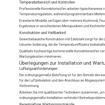
Temperaturbereich und Kontrollen
Professionelle Konvektionsöfen arbeiten typischerweise vo
Temperaturregulation, während programmierbare Merkmale
Erweiterte Modelle verfügen über mehrere Kochmodi, Feuch
Ergebnisse in verschiedenen Menüpunkten und Kochtechn
Konstruktion und Haltbarkeit
Gewerbebauliche Konstruktion mit Edelstahl sorgt für die
robuster Isolierung, die die Temperatureffizienz beibehal
Qualitativ hochwertige kommerzielle Konvektionsöfen ve
Wartungskosten minimieren.
Überlegungen zur Installation und Wart
Lüftungsanforderungen
Die ordnungsgemäße Belüftung ist für den Betrieb des k
für die Luftzirkulation und den Anschluss an Abgassyste
Verbrennung.
Arbeiten Sie mit qualifizierten Technikern zusammen, um e
ordnungsgemäße Installation verhindert Betriebsprobleme
Regelmäßige Wartungsprotokolle