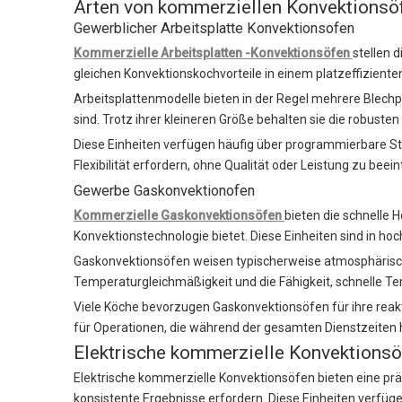
Arten von kommerziellen Konvektionsö
Gewerblicher Arbeitsplatte Konvektionsofen
Kommerzielle Arbeitsplatten -Konvektionsöfen
stellen 
gleichen Konvektionskochvorteile in einem platzeffizient
Arbeitsplattenmodelle bieten in der Regel mehrere Blech
sind. Trotz ihrer kleineren Größe behalten sie die robust
Diese Einheiten verfügen häufig über programmierbare St
Flexibilität erfordern, ohne Qualität oder Leistung zu beein
Gewerbe Gaskonvektionofen
Kommerzielle Gaskonvektionsöfen
bieten die schnelle 
Konvektionstechnologie bietet. Diese Einheiten sind in ho
Gaskonvektionsöfen weisen typischerweise atmosphärische 
Temperaturgleichmäßigkeit und die Fähigkeit, schnelle T
Viele Köche bevorzugen Gaskonvektionsöfen für ihre reak
für Operationen, die während der gesamten Dienstzeiten
Elektrische kommerzielle Konvektionsöf
Elektrische kommerzielle Konvektionsöfen bieten eine pr
konsistente Ergebnisse erfordern. Diese Einheiten verfü