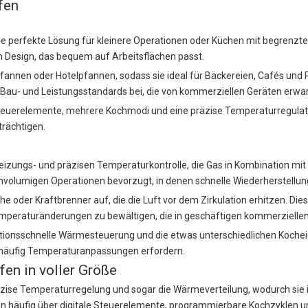
fen
die perfekte Lösung für kleinere Operationen oder Küchen mit begrenzte
en Design, das bequem auf Arbeitsflächen passt.
pfannen oder Hotelpfannen, sodass sie ideal für Bäckereien, Cafés un
en Bau- und Leistungsstandards bei, die von kommerziellen Geräten erwa
euerelemente, mehrere Kochmodi und eine präzise Temperaturregulation
trächtigen.
Heizungs- und präzisen Temperaturkontrolle, die Gas in Kombination mi
chvolumigen Operationen bevorzugt, in denen schnelle Wiederherstellung
oder Kraftbrenner auf, die die Luft vor dem Zirkulation erhitzen. Die
emperaturänderungen zu bewältigen, die in geschäftigen kommerzielle
tionsschnelle Wärmesteuerung und die etwas unterschiedlichen Kocheige
 häufig Temperaturanpassungen erfordern.
en in voller Größe
äzise Temperaturregelung und sogar die Wärmeverteilung, wodurch sie
gen häufig über digitale Steuerelemente, programmierbare Kochzyklen