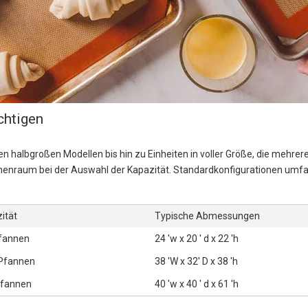
chtigen
halbgroßen Modellen bis hin zu Einheiten in voller Größe, die mehrere
nraum bei der Auswahl der Kapazität. Standardkonfigurationen umfa
ität
Typische Abmessungen
Pfannen
24 'w x 20 ' d x 22 'h
 Pfannen
38 'W x 32' D x 38 'h
Pfannen
40 'w x 40 ' d x 61 'h