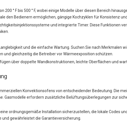
n 200 ° F bis 500 ° F, wobei einige Modelle über diesen Bereich hinausg
 den Bedienern ermöglichen, gängige Kochzyklen für Konsistenz und E
tigkeitsinjektionssysteme und integrierte Timer. Diese Funktionen verb
iken.
 Langlebigkeit und die einfache Wartung. Suchen Sie nach Merkmalen w
ten und gleichzeitig die Betreiber vor Wärmeexposition schützen.
rfügen über doppelte Wandkonstruktionen, leichte Oberflächen und wa
ung
ommerziellen Konvektionsofens von entscheidender Bedeutung. Die mei
me. Gasmodelle erfordern zusätzliche Belüftungsüberlegungen zur sich
ine ordnungsgemäße Installation sicherzustellen, die lokale Codes und 
 und gewährleistet die Garantieversicherung.